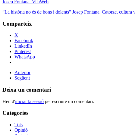
Josep Fontana. VilaWeb
“La història no és de bons i dolents” Josep Fontana. Catorze, cultura 
Comparteix
X
Facebook
LinkedIn
Pinterest
WhatsApp
Anterior
Següent
Deixa un comentari
Heu d'
iniciar la sessió
per escriure un comentari.
Categories
Tots
Opinió