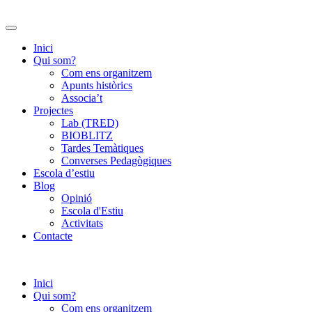
Inici
Qui som?
Com ens organitzem
Apunts històrics
Associa’t
Projectes
Lab (TRED)
BIOBLITZ
Tardes Temàtiques
Converses Pedagògiques
Escola d’estiu
Blog
Opinió
Escola d'Estiu
Activitats
Contacte
Inici
Qui som?
Com ens organitzem