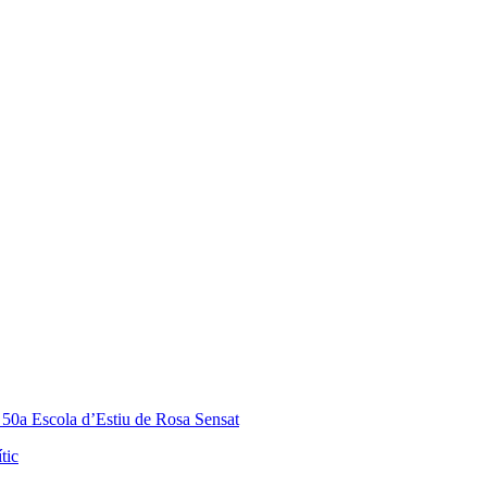
a 50a Escola d’Estiu de Rosa Sensat
tic