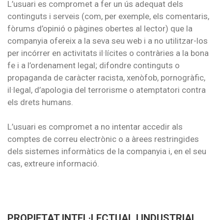
L’usuari es compromet a fer un ús adequat dels
continguts i serveis (com, per exemple, els comentaris,
fòrums d’opinió o pàgines obertes al lector) que la
companyia ofereix a la seva seu web i a no utilitzar-los
per incórrer en activitats il·lícites o contràries a la bona
fe i a l’ordenament legal; difondre continguts o
propaganda de caràcter racista, xenòfob, pornogràfic,
il·legal, d’apologia del terrorisme o atemptatori contra
els drets humans.
L’usuari es compromet a no intentar accedir als
comptes de correu electrònic o a àrees restringides
dels sistemes informàtics de la companyia i, en el seu
cas, extreure informació.
PROPIETAT INTEL·LECTUAL I INDUSTRIAL