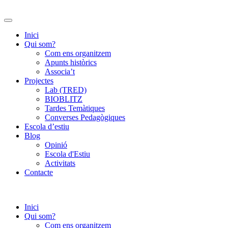
Inici
Qui som?
Com ens organitzem
Apunts històrics
Associa’t
Projectes
Lab (TRED)
BIOBLITZ
Tardes Temàtiques
Converses Pedagògiques
Escola d’estiu
Blog
Opinió
Escola d'Estiu
Activitats
Contacte
Inici
Qui som?
Com ens organitzem