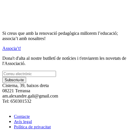
Si creus que amb la renovació pedagògica millorem l’educació;
associa’t amb nosaltres!
Associa’t!
Dona't d'alta al nostre butlletí de notícies i t'enviarem les novetats de
l'Associació.
Subscriu-te
Cisterna, 39, baixos dreta
08221 Terrassa
am.alexandre.gali@gmail.com
Tel: 650301532
Contacte
Avís legal
Política de privacitat