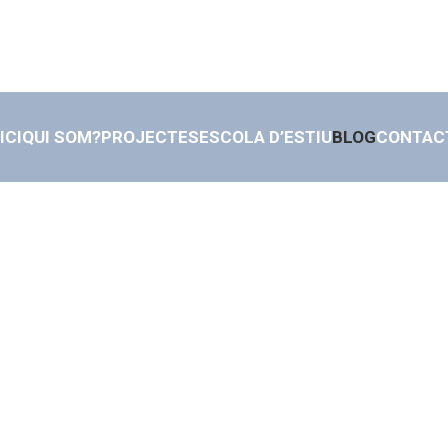
ICI
QUI SOM?
PROJECTES
ESCOLA D’ESTIU
BLOG
CONTAC
c