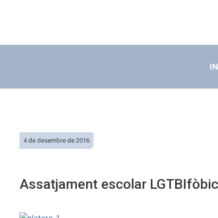
IN
4 de desembre de 2016
Assatjament escolar LGTBIfòbi