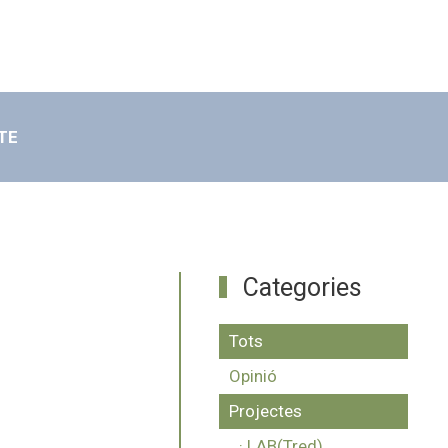
TE
Categories
Tots
Opinió
Projectes
· LAB(Tred)