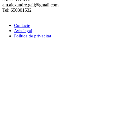
am.alexandre.gali@gmail.com
Tel: 650301532
Contacte
Avís legal
Política de privacitat