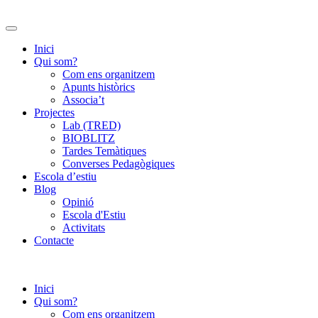
Inici
Qui som?
Com ens organitzem
Apunts històrics
Associa’t
Projectes
Lab (TRED)
BIOBLITZ
Tardes Temàtiques
Converses Pedagògiques
Escola d’estiu
Blog
Opinió
Escola d'Estiu
Activitats
Contacte
Inici
Qui som?
Com ens organitzem