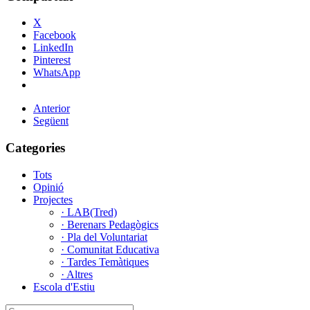
X
Facebook
LinkedIn
Pinterest
WhatsApp
Anterior
Següent
Categories
Tots
Opinió
Projectes
· LAB(Tred)
· Berenars Pedagògics
· Pla del Voluntariat
· Comunitat Educativa
· Tardes Temàtiques
· Altres
Escola d'Estiu