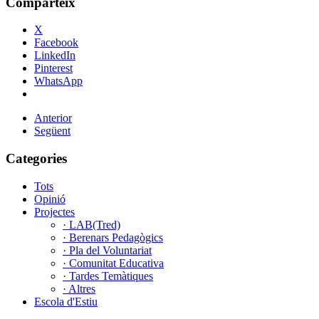
Comparteix
X
Facebook
LinkedIn
Pinterest
WhatsApp
Anterior
Següent
Categories
Tots
Opinió
Projectes
· LAB(Tred)
· Berenars Pedagògics
· Pla del Voluntariat
· Comunitat Educativa
· Tardes Temàtiques
· Altres
Escola d'Estiu