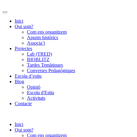
Inici
Qui som?
Com ens organitzem
Apunts històrics
Associa’t
Projectes
Lab (TRED)
BIOBLITZ
Tardes Temàtiques
Converses Pedagògiques
Escola d’estiu
Blog
Opinió
Escola d'Estiu
Activitats
Contacte
Inici
Qui som?
Com ens organitzem