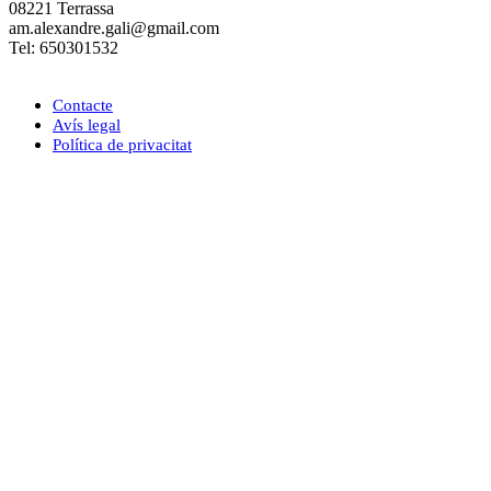
08221 Terrassa
am.alexandre.gali@gmail.com
Tel: 650301532
Contacte
Avís legal
Política de privacitat