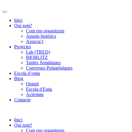
Inici
Qui som?
Com ens organitzem
Apunts històrics
Associa’t
Projectes
Lab (TRED)
BIOBLITZ
Tardes Temàtiques
Converses Pedagògiques
Escola d’estiu
Blog
Opinió
Escola d'Estiu
Activitats
Contacte
Inici
Qui som?
Com ens organitzem