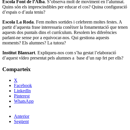
Escola Font de l’Alba
. S’observa molt de moviment en l’alumnat.
Quins són els imprescindibles per educar el cos? Quina configuració
d’espais o d’aula teniu?
Escola La Roda
. Fem moltes sortides i celebrem moltes festes. A
partir d’aquesta frase interessaria conèixer la fonamentació que tenen
aquests dos puntals dins el currículum. Resolem les diferències
parlant-ne sense por a equivocar-nos. Qui gestiona aquests
moments? Els alumnes? La tutora?
Institut Blanxart
. Expliqueu-nos com s’ha gestat l’elaboració
d’aquest vídeo presentat pels alumnes a base d’un rap fet per ells?
Comparteix
X
Facebook
LinkedIn
Pinterest
WhatsApp
Anterior
Següent