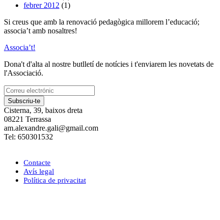
febrer 2012
(1)
Si creus que amb la renovació pedagògica millorem l’educació;
associa’t amb nosaltres!
Associa’t!
Dona't d'alta al nostre butlletí de notícies i t'enviarem les novetats de
l'Associació.
Subscriu-te
Cisterna, 39, baixos dreta
08221 Terrassa
am.alexandre.gali@gmail.com
Tel: 650301532
Contacte
Avís legal
Política de privacitat