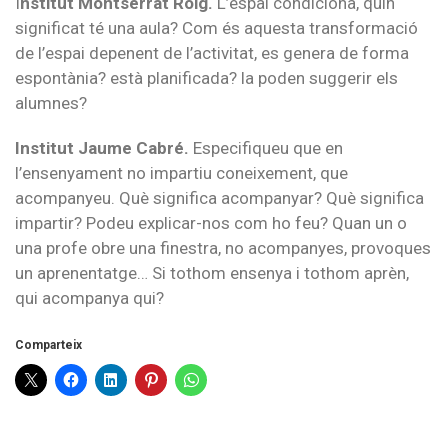
I
nstitut Montserrat Roig.
L’espai condiciona, quin
significat té una aula? Com és aquesta transformació
de l’espai depenent de l’activitat, es genera de forma
espontània? està planificada? la poden suggerir els
alumnes?
Institut Jaume Cabré.
Especifiqueu que en
l’ensenyament no impartiu coneixement, que
acompanyeu. Què significa acompanyar? Què significa
impartir? Podeu explicar-nos com ho feu? Quan un o
una profe obre una finestra, no acompanyes, provoques
un aprenentatge… Si tothom ensenya i tothom aprèn,
qui acompanya qui?
Comparteix