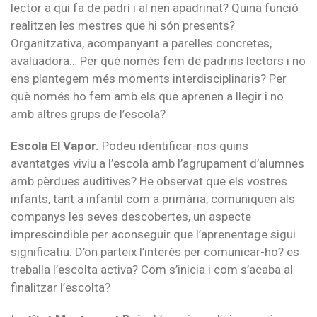
lector a qui fa de padrí i al nen apadrinat? Quina funció
realitzen les mestres que hi són presents?
Organitzativa, acompanyant a parelles concretes,
avaluadora… Per què només fem de padrins lectors i no
ens plantegem més moments interdisciplinaris? Per
què només ho fem amb els que aprenen a llegir i no
amb altres grups de l’escola?
Escola El Vapor.
Podeu identificar-nos quins
avantatges viviu a l’escola amb l’agrupament d’alumnes
amb pèrdues auditives? He observat que els vostres
infants, tant a infantil com a primària, comuniquen als
companys les seves descobertes, un aspecte
imprescindible per aconseguir que l’aprenentage sigui
significatiu. D’on parteix l’interès per comunicar-ho? es
treballa l’escolta activa? Com s’inicia i com s’acaba al
finalitzar l’escolta?