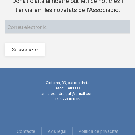
Dona't d'alta al nostre butlletí de notícies i
t'enviarem les novetats de l'Associació.
Subscriu-te
Cisterna, 39, baixos dreta
08221 Terrassa
am.alexandre.gali@gmail.com
Tel: 650301532
Contacte
Avís legal
Política de privacitat